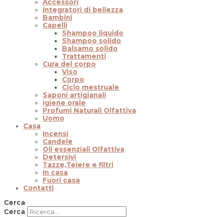
Accessori
Integratori di bellezza
Bambini
Capelli
Shampoo liquido
Shampoo solido
Balsamo solido
Trattamenti
Cura del corpo
Viso
Corpo
Ciclo mestruale
Saponi artigianali
Igiene orale
Profumi Naturali Olfattiva
Uomo
Casa
Incensi
Candele
Oli essenziali Olfattiva
Detersivi
Tazze,Teiere e filtri
In casa
Fuori casa
Contatti
Cerca
Cerca