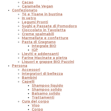
Cacao
Caramelle Vegan
Confezionato
Tè e Tisane in bustina
In vetro
Legumi Pronti
Sughi e Passate di Pomodoro
Cioccolato in Tavoletta
Creme spalmabili
Marmellate e confetture
Pasta di Gragnano
Integrale BIO
IGP
Lieviti e addensanti
Farine Macinate a pietra
Liquori e grappe BIO Pazzini
Persona
Accessori
Integratori di bellezza
Bambini
Capelli
Shampoo liquido
Shampoo solido
Balsamo solido
Trattamenti
Cura del corpo
Viso
Corpo