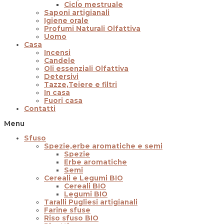
Ciclo mestruale
Saponi artigianali
Igiene orale
Profumi Naturali Olfattiva
Uomo
Casa
Incensi
Candele
Oli essenziali Olfattiva
Detersivi
Tazze,Teiere e filtri
In casa
Fuori casa
Contatti
Menu
Sfuso
Spezie,erbe aromatiche e semi
Spezie
Erbe aromatiche
Semi
Cereali e Legumi BIO
Cereali BIO
Legumi BIO
Taralli Pugliesi artigianali
Farine sfuse
Riso sfuso BIO