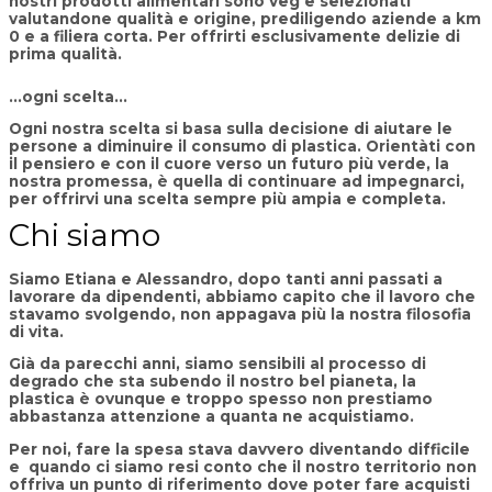
nostri prodotti alimentari sono veg e selezionati
valutandone qualità e origine, prediligendo aziende a km
0 e a filiera corta. Per offrirti esclusivamente delizie di
prima qualità.
...ogni scelta...
Ogni nostra scelta si basa sulla decisione di aiutare le
persone a diminuire il consumo di plastica. Orientàti con
il pensiero e con il cuore verso un futuro più verde, la
nostra promessa, è quella di continuare ad impegnarci,
per offrirvi una scelta sempre più ampia e completa.
Chi siamo
Siamo Etiana e Alessandro, dopo tanti anni passati a
lavorare da dipendenti, abbiamo capito che il lavoro che
stavamo svolgendo, non appagava più la nostra filosofia
di vita.
Già da parecchi anni, siamo sensibili al processo di
degrado che sta subendo il nostro bel pianeta, la
plastica è ovunque e troppo spesso non prestiamo
abbastanza attenzione a quanta ne acquistiamo.
Per noi, fare la spesa stava davvero diventando difficile
e quando ci siamo resi conto che il nostro territorio non
offriva un punto di riferimento dove poter fare acquisti