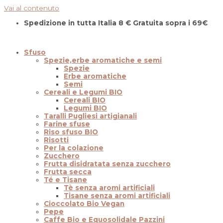
Vai al contenuto
Spedizione in tutta Italia 8 € Gratuita sopra i 69€
Sfuso
Spezie,erbe aromatiche e semi
Spezie
Erbe aromatiche
Semi
Cereali e Legumi BIO
Cereali BIO
Legumi BIO
Taralli Pugliesi artigianali
Farine sfuse
Riso sfuso BIO
Risotti
Per la colazione
Zucchero
Frutta disidratata senza zucchero
Frutta secca
Té e Tisane
Tè senza aromi artificiali
Tisane senza aromi artificiali
Cioccolato Bio Vegan
Pepe
Caffe Bio e Equosolidale Pazzini