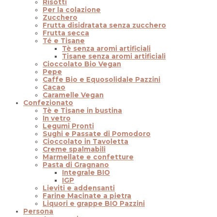
Risotti
Per la colazione
Zucchero
Frutta disidratata senza zucchero
Frutta secca
Té e Tisane
Tè senza aromi artificiali
Tisane senza aromi artificiali
Cioccolato Bio Vegan
Pepe
Caffe Bio e Equosolidale Pazzini
Cacao
Caramelle Vegan
Confezionato
Tè e Tisane in bustina
In vetro
Legumi Pronti
Sughi e Passate di Pomodoro
Cioccolato in Tavoletta
Creme spalmabili
Marmellate e confetture
Pasta di Gragnano
Integrale BIO
IGP
Lieviti e addensanti
Farine Macinate a pietra
Liquori e grappe BIO Pazzini
Persona