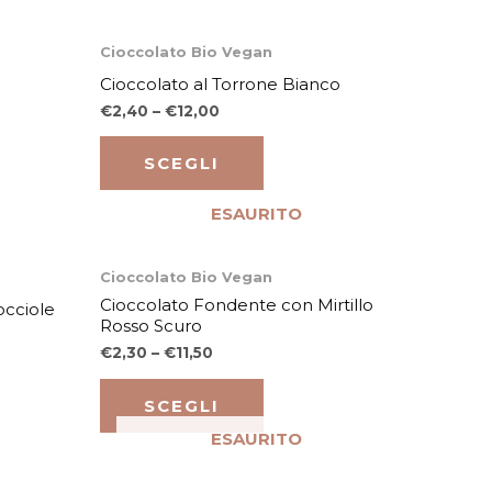
Questo
Cioccolato Bio Vegan
to
prodotto
Cioccolato al Torrone Bianco
ha
€
2,40
–
€
12,00
più
varianti.
SCEGLI
Le
ESAURITO
opzioni
o
possono
Questo
Cioccolato Bio Vegan
essere
to
prodotto
Cioccolato Fondente con Mirtillo
occiole
scelte
Rosso Scuro
ha
nella
€
2,30
–
€
11,50
più
pagina
varianti.
del
SCEGLI
Le
to
prodotto
ESAURITO
opzioni
o
possono