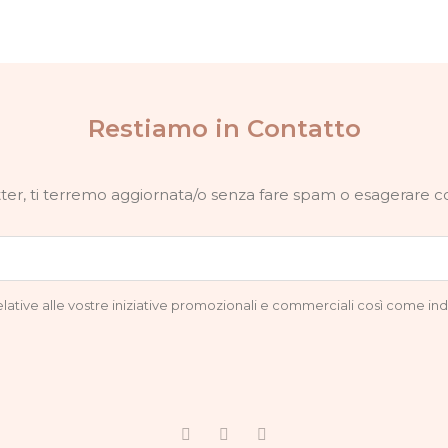
Restiamo in Contatto
letter, ti terremo aggiornata/o senza fare spam o esagerare 
relative alle vostre iniziative promozionali e commerciali così come ind
F
I
G