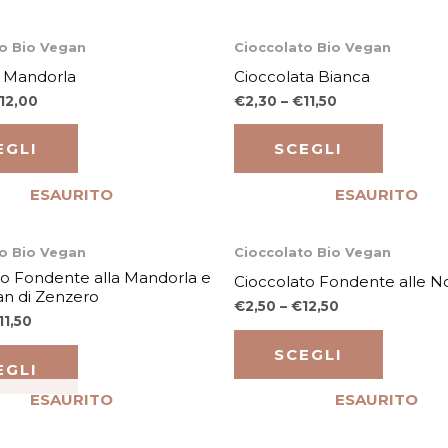
Questo
Questo
o Bio Vegan
Cioccolato Bio Vegan
prodotto
prodot
e Mandorla
Cioccolata Bianca
ha
ha
12,00
€
2,30
–
€
11,50
più
più
varianti.
varianti.
EGLI
SCEGLI
Le
Le
ESAURITO
ESAURITO
opzioni
opzioni
possono
posson
Questo
Questo
o Bio Vegan
Cioccolato Bio Vegan
essere
essere
prodotto
prodot
to Fondente alla Mandorla e
Cioccolato Fondente alle N
scelte
scelte
an di Zenzero
ha
ha
€
2,50
–
€
12,50
nella
nella
11,50
più
più
pagina
pagina
varianti.
varianti.
SCEGLI
del
del
EGLI
Le
Le
prodotto
prodot
ESAURITO
ESAURITO
opzioni
opzioni
possono
posson