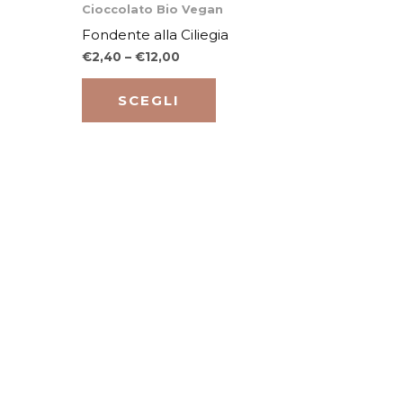
Questo
Cioccolato Bio Vegan
essere
to
prodotto
Fondente alla Ciliegia
scelte
ha
€
2,40
–
€
12,00
nella
più
pagina
varianti.
SCEGLI
del
Le
to
prodotto
opzioni
o
possono
essere
scelte
nella
pagina
del
to
prodotto