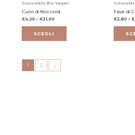
Questo
Cioccolato Bio Vegan
Cioccolat
essere
prodotto
Cuori di Nocciola
Fave di 
scelte
ha
€
4,20
–
€
21,00
€
2,80
–
€
nella
più
pagina
varianti.
SCEGLI
SC
del
Le
prodotto
opzioni
possono
1
2
→
essere
scelte
nella
pagina
del
prodotto