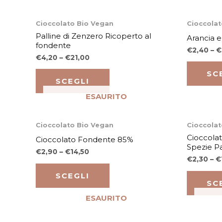
Questo
Cioccolato Bio Vegan
Cioccolat
prodotto
Palline di Zenzero Ricoperto al
Arancia 
fondente
ha
€
2,40
–
€
€
4,20
–
€
21,00
più
varianti.
SC
SCEGLI
Le
ESAURITO
opzioni
possono
Questo
Cioccolato Bio Vegan
Cioccolat
essere
prodotto
Cioccola
Cioccolato Fondente 85%
scelte
Spezie P
ha
€
2,90
–
€
14,50
nella
€
2,30
–
€
più
pagina
varianti.
SCEGLI
del
SC
Le
prodotto
ESAURITO
opzioni
possono