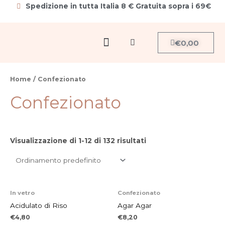
Vai
Spedizione in tutta Italia 8 € Gratuita sopra i 69€
al
contenuto
Menu
Carrello
€
0,00
Cerca
Home
/ Confezionato
Confezionato
Visualizzazione di 1-12 di 132 risultati
In vetro
Confezionato
Acidulato di Riso
Agar Agar
€
4,80
€
8,20