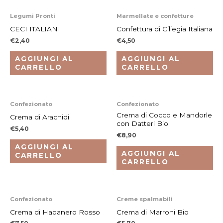
Legumi Pronti
Marmellate e confetture
CECI ITALIANI
Confettura di Ciliegia Italiana
€
2,40
€
4,50
AGGIUNGI AL
AGGIUNGI AL
CARRELLO
CARRELLO
Confezionato
Confezionato
Crema di Cocco e Mandorle
Crema di Arachidi
con Datteri Bio
€
5,40
€
8,90
AGGIUNGI AL
AGGIUNGI AL
CARRELLO
CARRELLO
Confezionato
Creme spalmabili
Crema di Habanero Rosso
Crema di Marroni Bio