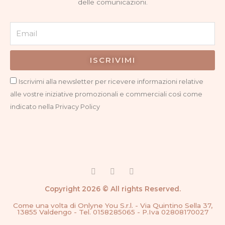
delle comunicazioni.
Email
ISCRIVIMI
Privacy
Iscrivimi alla newsletter per ricevere informazioni relative
alle vostre iniziative promozionali e commerciali così come
indicato nella Privacy Policy
F
I
G
a
n
o
c
s
o
Copyright 2026 © All rights Reserved.
e
t
g
b
a
l
Come una volta di Onlyne You S.r.l. - Via Quintino Sella 37,
o
g
e
13855 Valdengo - Tel. 0158285065 - P.Iva 02808170027
o
r