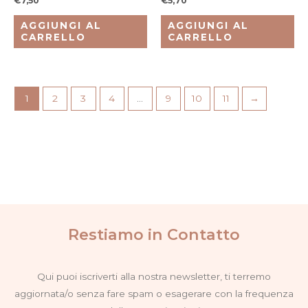
€
7,50
€
5,70
AGGIUNGI AL
AGGIUNGI AL
CARRELLO
CARRELLO
1
2
3
4
…
9
10
11
→
Restiamo in Contatto
Qui puoi iscriverti alla nostra newsletter, ti terremo
aggiornata/o senza fare spam o esagerare con la frequenza