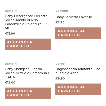
Bambini
Bambini
Baby Detergente Delicato
Baby Salvietta Lavabile
Solido Amido di Riso,
€
3,70
Camomilla e Calendula + 3
MESI
AGGIUNGI AL
€
13,00
CARRELLO
AGGIUNGI AL
CARRELLO
Bambini
Corpo
Baby Shampoo Doccia
Bagnodoccia Idratante Fico
Solido Mirtillo e Camomilla +
d’India e Altea
3 ANNI
€
8,90
€
12,00
AGGIUNGI AL
AGGIUNGI AL
CARRELLO
CARRELLO