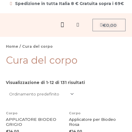
Vai
Spedizione in tutta Italia 8 € Gratuita sopra i 69€
al
contenuto
Menu
Carrello
€
0,00
Cerca
Home
/ Cura del corpo
Cura del corpo
Visualizzazione di 1-12 di 131 risultati
Corpo
Corpo
APPLICATORE BIODEO
Applicatore per Biodeo
GRIGIO
Rosa
€
14,00
€
14,00