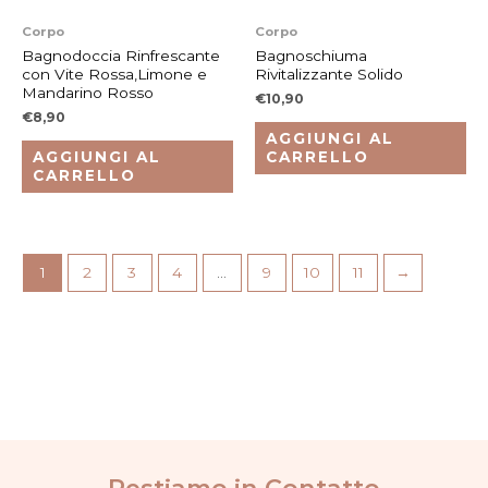
Corpo
Corpo
Bagnodoccia Rinfrescante
Bagnoschiuma
con Vite Rossa,Limone e
Rivitalizzante Solido
Mandarino Rosso
€
10,90
€
8,90
AGGIUNGI AL
AGGIUNGI AL
CARRELLO
CARRELLO
1
2
3
4
…
9
10
11
→
Restiamo in Contatto