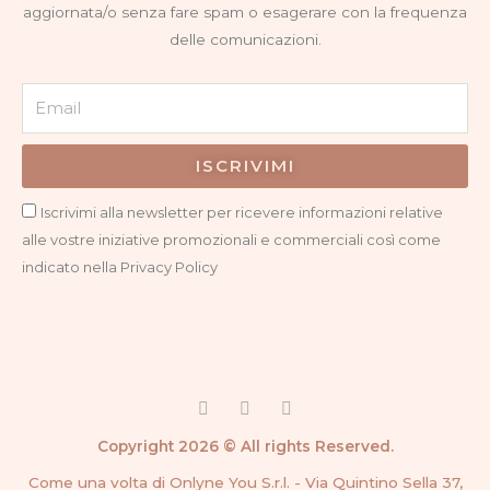
aggiornata/o senza fare spam o esagerare con la frequenza
delle comunicazioni.
Email
ISCRIVIMI
Privacy
Iscrivimi alla newsletter per ricevere informazioni relative
alle vostre iniziative promozionali e commerciali così come
indicato nella Privacy Policy
F
I
G
a
n
o
c
s
o
Copyright 2026 © All rights Reserved.
e
t
g
b
a
l
Come una volta di Onlyne You S.r.l. - Via Quintino Sella 37,