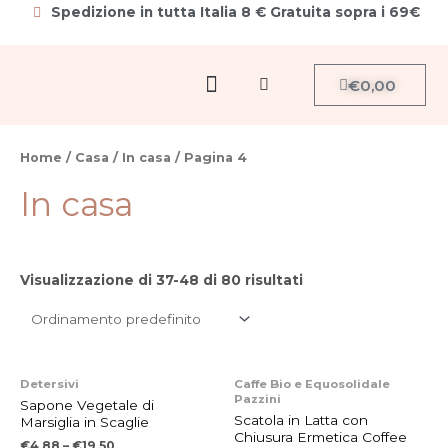
Vai
Spedizione in tutta Italia 8 € Gratuita sopra i 69€
al
contenuto
Menu
Carrello
€
0,00
Cerca
Home
/
Casa
/
In casa
/ Pagina 4
In casa
Visualizzazione di 37-48 di 80 risultati
Questo
Detersivi
Caffe Bio e Equosolidale
Pazzini
prodotto
Sapone Vegetale di
Scatola in Latta con
Marsiglia in Scaglie
ha
Chiusura Ermetica Coffee
€
4,88
–
€
19,50