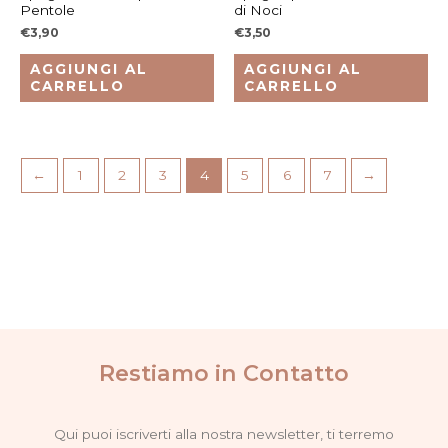
Pentole
di Noci
€
3,90
€
3,50
AGGIUNGI AL
AGGIUNGI AL
CARRELLO
CARRELLO
←
1
2
3
4
5
6
7
→
Restiamo in Contatto
Qui puoi iscriverti alla nostra newsletter, ti terremo