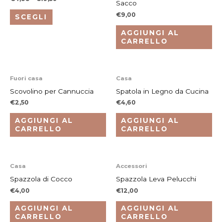
più
Sacco
varianti.
€
9,00
SCEGLI
Le
AGGIUNGI AL
opzioni
CARRELLO
possono
essere
scelte
Fuori casa
Casa
nella
Scovolino per Cannuccia
Spatola in Legno da Cucina
pagina
€
2,50
€
4,60
del
AGGIUNGI AL
AGGIUNGI AL
prodotto
CARRELLO
CARRELLO
Casa
Accessori
Spazzola di Cocco
Spazzola Leva Pelucchi
€
4,00
€
12,00
AGGIUNGI AL
AGGIUNGI AL
CARRELLO
CARRELLO