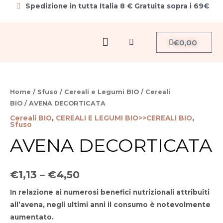
Vai
Spedizione in tutta Italia 8 € Gratuita sopra i 69€
al
contenuto
Menu
Carrello
€
0,00
Cerca
AVENA
DECORTICATA
Home
/
Sfuso
/
Cereali e Legumi BIO
/
Cereali
quantità
BIO
/ AVENA DECORTICATA
Cereali BIO
,
CEREALI E LEGUMI BIO>>CEREALI BIO
,
Sfuso
AVENA DECORTICATA
€
1,13
–
€
4,50
In relazione ai numerosi benefici nutrizionali attribuiti
all’avena, negli ultimi anni il consumo è notevolmente
aumentato.