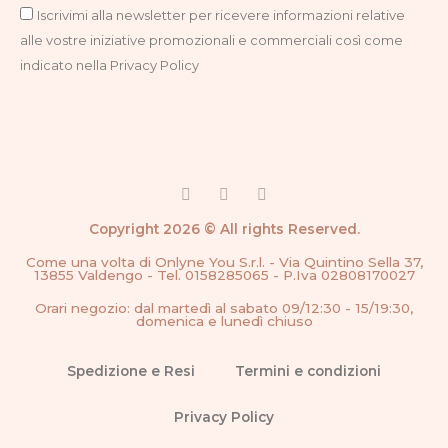
Privacy
Iscrivimi alla newsletter per ricevere informazioni relative
alle vostre iniziative promozionali e commerciali così come
indicato nella Privacy Policy
F
I
G
a
n
o
c
s
o
Copyright 2026 © All rights Reserved.
e
t
g
b
a
l
Come una volta di Onlyne You S.r.l. - Via Quintino Sella 37,
o
g
e
13855 Valdengo - Tel. 0158285065 - P.Iva 02808170027
o
r
k
a
Orari negozio: dal martedì al sabato 09/12:30 - 15/19:30,
-
m
domenica e lunedì chiuso
f
Spedizione e Resi
Termini e condizioni
Privacy Policy