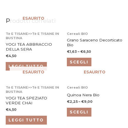
ESAURITO
Prodotti correlati
Questo
Tè E TISANE>>Tè E TISANE IN
Cereali BIO
BUSTINA
prodotto
Grano Saraceno Decorticato
YOGI TEA ABBRACCIO
Bio
ha
DELLA SERA
€
1,63
–
€
6,50
più
€
4,50
varianti.
SCEGLI
LEGGI TUTTO
Le
ESAURITO
ESAURITO
opzioni
possono
Questo
Tè E TISANE>>Tè E TISANE IN
Cereali BIO
essere
BUSTINA
prodotto
Quinoa Nera Bio
scelte
YOGI TEA SPEZIATO
ha
€
2,25
–
€
9,00
VERDE CHAI
nella
più
€
4,50
pagina
SCEGLI
varianti.
del
LEGGI TUTTO
Le
prodotto