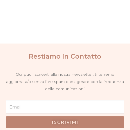
opzioni
possono
essere
scelte
nella
pagina
del
prodotto
Restiamo in Contatto
Qui puoi iscriverti alla nostra newsletter, ti terremo
aggiornata/o senza fare spam o esagerare con la frequenza
delle comunicazioni.
Email
ISCRIVIMI