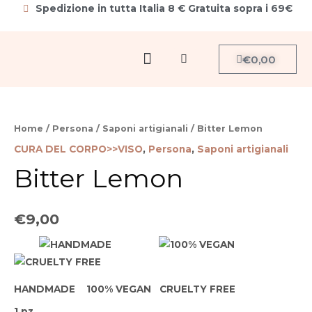
Vai
Spedizione in tutta Italia 8 € Gratuita sopra i 69€
al
contenuto
Menu
Carrello
€
0,00
Cerca
Home
/
Persona
/
Saponi artigianali
/ Bitter Lemon
CURA DEL CORPO>>VISO
,
Persona
,
Saponi artigianali
Bitter Lemon
€
9,00
HANDMADE 100% VEGAN CRUELTY FREE
1 pz