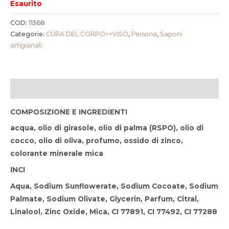
Esaurito
COD:
11368
Categorie:
CURA DEL CORPO>>VISO
,
Persona
,
Saponi
artigianali
Descrizione
COMPOSIZIONE E INGREDIENTI
acqua, olio di girasole, olio di palma (RSPO), olio di
cocco, olio di oliva, profumo, ossido di zinco,
colorante minerale mica
INCI
Aqua, Sodium Sunflowerate, Sodium Cocoate, Sodium
Palmate, Sodium Olivate, Glycerin, Parfum, Citral,
Linalool, Zinc Oxide, Mica, CI 77891, CI 77492, CI 77288