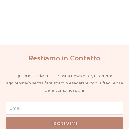
opzioni
opzioni
possono
possono
essere
essere
scelte
scelte
nella
nella
pagina
pagina
del
del
Restiamo in Contatto
prodotto
prodotto
Qui puoi iscriverti alla nostra newsletter, ti terremo
aggiornata/o senza fare spam o esagerare con la frequenza
delle comunicazioni.
Email
ISCRIVIMI