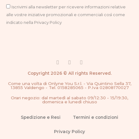
Privacy
Iscrivimi alla newsletter per ricevere informazioni relative
alle vostre iniziative promozionali e commerciali così come
indicato nella Privacy Policy
F
I
G
a
n
o
c
s
o
Copyright 2026 © All rights Reserved.
e
t
g
b
a
l
Come una volta di Onlyne You S.r.l. - Via Quintino Sella 37,
o
g
e
13855 Valdengo - Tel. 0158285065 - P.Iva 02808170027
o
r
k
a
Orari negozio: dal martedì al sabato 09/12:30 - 15/19:30,
-
m
domenica e lunedì chiuso
f
Spedizione e Resi
Termini e condizioni
Privacy Policy