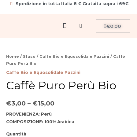
Vai
Spedizione in tutta Italia 8 € Gratuita sopra i 69€
al
contenuto
Menu
Carrello
€
0,00
Cerca
Caffè
Puro
Home
/
Sfuso
/
Caffe Bio e Equosolidale Pazzini
/ Caffè
Perù
Puro Perù Bio
Bio
Caffe Bio e Equosolidale Pazzini
quantità
Caffè Puro Perù Bio
€
3,00
–
€
15,00
PROVENIENZA:
Perù
COMPOSIZIONE:
100% Arabica
Quantità