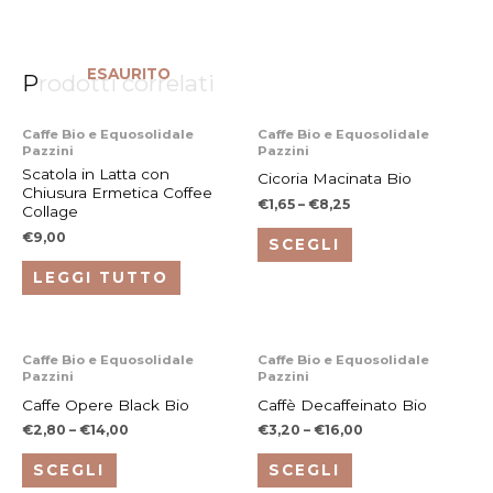
ESAURITO
Prodotti correlati
Questo
Caffe Bio e Equosolidale
Caffe Bio e Equosolidale
Pazzini
Pazzini
prodotto
Scatola in Latta con
Cicoria Macinata Bio
ha
Chiusura Ermetica Coffee
€
1,65
–
€
8,25
più
Collage
varianti.
€
9,00
SCEGLI
Le
LEGGI TUTTO
opzioni
possono
essere
Questo
Questo
Caffe Bio e Equosolidale
Caffe Bio e Equosolidale
scelte
Pazzini
Pazzini
prodotto
prodotto
nella
Caffe Opere Black Bio
Caffè Decaffeinato Bio
ha
ha
pagina
€
2,80
–
€
14,00
€
3,20
–
€
16,00
più
più
del
varianti.
varianti.
SCEGLI
SCEGLI
prodotto
Le
Le