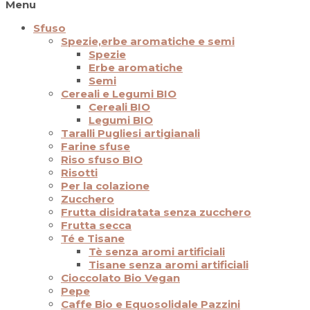
Menu
Sfuso
Spezie,erbe aromatiche e semi
Spezie
Erbe aromatiche
Semi
Cereali e Legumi BIO
Cereali BIO
Legumi BIO
Taralli Pugliesi artigianali
Farine sfuse
Riso sfuso BIO
Risotti
Per la colazione
Zucchero
Frutta disidratata senza zucchero
Frutta secca
Té e Tisane
Tè senza aromi artificiali
Tisane senza aromi artificiali
Cioccolato Bio Vegan
Pepe
Caffe Bio e Equosolidale Pazzini