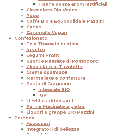
Tisane senza aromi artificiali
Cioccolato Bio Vegan
Pepe
Caffe Bio e Equosolidale Pazzini
Cacao
Caramelle Vegan
Confezionato
Tè e Tisane in bustina
In vetro
Legumi Pronti
Sughi e Passate di Pomodoro
Cioccolato in Tavoletta
Creme spalmabili
Marmellate e confetture
Pasta di Gragnano
Integrale BIO
IGP
Lieviti e addensanti
Farine Macinate a pietra
Liquori e grappe BIO Pazzini
Persona
Accessori
Integratori di bellezza