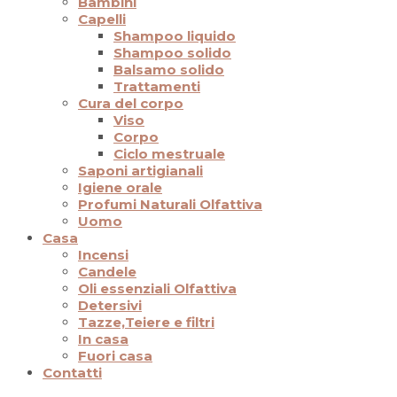
Bambini
Capelli
Shampoo liquido
Shampoo solido
Balsamo solido
Trattamenti
Cura del corpo
Viso
Corpo
Ciclo mestruale
Saponi artigianali
Igiene orale
Profumi Naturali Olfattiva
Uomo
Casa
Incensi
Candele
Oli essenziali Olfattiva
Detersivi
Tazze,Teiere e filtri
In casa
Fuori casa
Contatti