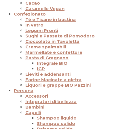
Cacao
Caramelle Vegan
Confezionato
Tè e Tisane in bustina
In vetro
Legumi Pronti
Sughi e Passate di Pomodoro
Cioccolato in Tavoletta
Creme spalmabili
Marmellate e confetture
Pasta di Gragnano
Integrale BIO
IGP
Lieviti e addensanti
Farine Macinate a pietra
Liquori e grappe BIO Pazzini
Persona
Accessori
Integratori di bellezza
Bambini
Capelli
Shampoo liquido
Shampoo solido
Balsamo solido