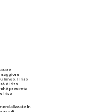
parare
r maggiore
 lungo. Il riso
tà di riso
perché presenta
el riso
ercializzate in
arnaroli