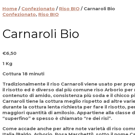
Home
/
Confezionato
/
Riso BIO
/ Carnaroli Bio
Confezionato
,
Riso BIO
Carnaroli Bio
€
6,50
1 Kg
Cottura 18 minuti
Tradizionalmente il riso Carnaroli viene usato per pre
il risotto ed è diverso dal più comune riso Arborio pe
contenuto di amido, consistenza più soda e il chicco più
Carnaroli tiene la cottura meglio rispetto ad altre varie
durante la cottura lenta richiesta per fare il risotto, 
maggiori quantità di amilosio. Appartiene alla classe d
“superfino” e spesso è chiamato “re dei risi”.
Come accade anche per altre note varietà di riso comm
Italia (Baldo, Arborio, Rosa Marchetti), sotto il nome C