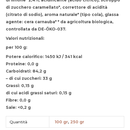
di zucchero caramellato*, correttore di acidità
(citrato di sodio), aroma naturale* (tipo cola), glassa
agente: cera carnauba* * da agricoltura biologica,
controllata da DE-ÖKO-037.
Valori nutrizionali:
per 100 g:
Potere calorifico: 1450 kJ / 341 kcal
Proteine: 0,0 g
Carboidrati: 84,2 g
– di cui zuccheri: 33 g
Grassi: 0,15 g
di cui acidi grassi saturi: 0,15 g
Fibre: 0,0 g
Sale: <0,2 g
Quantità
100 gr
,
250 gr