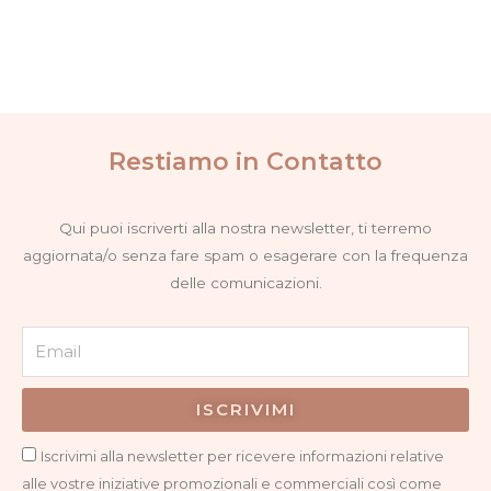
possono
possono
essere
essere
scelte
scelte
nella
nella
pagina
pagina
del
del
Restiamo in Contatto
prodotto
prodotto
Qui puoi iscriverti alla nostra newsletter, ti terremo
aggiornata/o senza fare spam o esagerare con la frequenza
delle comunicazioni.
Email
ISCRIVIMI
Privacy
Iscrivimi alla newsletter per ricevere informazioni relative
alle vostre iniziative promozionali e commerciali così come