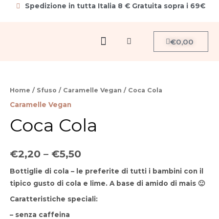
Vai
Spedizione in tutta Italia 8 € Gratuita sopra i 69€
al
contenuto
Menu
Carrello
€
0,00
Cerca
Coca
Cola
Home
/
Sfuso
/
Caramelle Vegan
/ Coca Cola
quantità
Caramelle Vegan
Coca Cola
€
2,20
–
€
5,50
Bottiglie di cola – le preferite di tutti i bambini con il
tipico gusto di cola e lime. A base di amido di mais 🙂
Caratteristiche speciali:
– senza caffeina