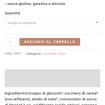
–
senza glutine, gelatina e lattosio
Quantità
AGGIUNGI AL CARRELLO
COD:
10937
Categoria:
Caramelle Vegan
Descrizione
Informazioni aggiuntive
Ingredienti:Sciroppo di glucosio*, zucchero di canna*
(non raffinato), amido di mais*, concentrato di succo
di limone* 2,4%, acidificante (acido citrico), sciroppo