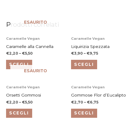
ESAURITO
Prodotti correlati
Questo
Questo
Caramelle Vegan
Caramelle Vegan
prodotto
prodotto
Caramelle alla Cannella
Liquirizia Spezzata
ha
ha
€
2,20
–
€
5,50
€
3,90
–
€
9,75
più
più
SCEGLI
SCEGLI
varianti.
varianti.
ESAURITO
Le
Le
opzioni
opzioni
Questo
Questo
Caramelle Vegan
Caramelle Vegan
possono
possono
prodotto
prodotto
Orsetti Gommosi
Gommose Flor d’Eucalipto
essere
essere
ha
ha
€
2,20
–
€
5,50
€
2,70
–
€
6,75
scelte
scelte
più
più
nella
nella
SCEGLI
SCEGLI
varianti.
varianti.
pagina
pagina
Le
Le
del
del
opzioni
opzioni
prodotto
prodotto