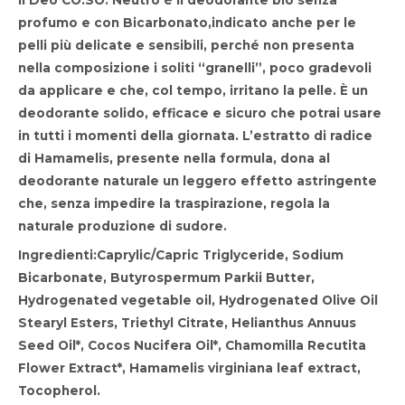
Il Deo CO.SO. Neutro è il deodorante bio senza
profumo e con Bicarbonato,indicato anche per le
pelli più delicate e sensibili, perché non presenta
nella composizione i soliti “granelli”, poco gradevoli
da applicare e che, col tempo, irritano la pelle. È un
deodorante solido, efficace e sicuro che potrai usare
in tutti i momenti della giornata. L’estratto di radice
di Hamamelis, presente nella formula, dona al
deodorante naturale un leggero effetto astringente
che, senza impedire la traspirazione, regola la
naturale produzione di sudore.
Ingredienti
:Caprylic/Capric Triglyceride, Sodium
Bicarbonate, Butyrospermum Parkii Butter,
Hydrogenated vegetable oil, Hydrogenated Olive Oil
Stearyl Esters, Triethyl Citrate, Helianthus Annuus
Seed Oil*, Cocos Nucifera Oil*, Chamomilla Recutita
Flower Extract*, Hamamelis virginiana leaf extract,
Tocopherol.