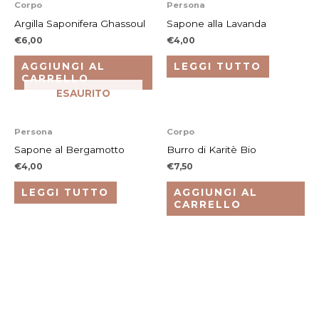
Corpo
Persona
Argilla Saponifera Ghassoul
Sapone alla Lavanda
€
6,00
€
4,00
AGGIUNGI AL
LEGGI TUTTO
CARRELLO
ESAURITO
Persona
Corpo
Sapone al Bergamotto
Burro di Karitè Bio
€
4,00
€
7,50
LEGGI TUTTO
AGGIUNGI AL
CARRELLO