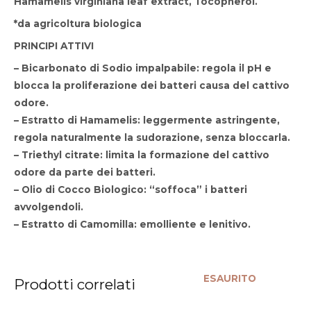
Hamamelis virginiana leaf extract, Tocopherol.
*da agricoltura biologica
PRINCIPI ATTIVI
–
Bicarbonato di Sodio impalpabile
: regola il pH e
blocca la proliferazione dei batteri causa del cattivo
odore.
–
Estratto di Hamamelis
: leggermente astringente,
regola naturalmente la sudorazione, senza bloccarla.
–
Triethyl citrate
: limita la formazione del cattivo
odore da parte dei batteri.
–
Olio di Cocco Biologico
: “soffoca” i batteri
avvolgendoli.
–
Estratto di Camomilla
: emolliente e lenitivo.
ESAURITO
Prodotti correlati