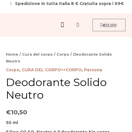
Vai
Spedizione in tutta Italia 8 € Gratuita sopra i 69€
al
contenuto
Menu
Carrello
€
0,00
Cerca
Deodorante
Solido
Home
/
Cura del corpo
/
Corpo
/ Deodorante Solido
Neutro
Neutro
quantità
Corpo
,
CURA DEL CORPO>>CORPO
,
Persona
Deodorante Solido
Neutro
€
10,50
50 ml