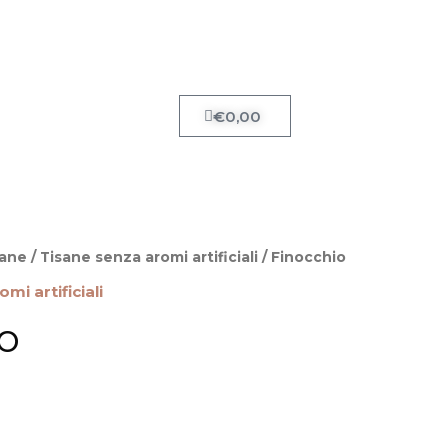
Carrello
€
0,00
sane
/
Tisane senza aromi artificiali
/ Finocchio
mi artificiali
o