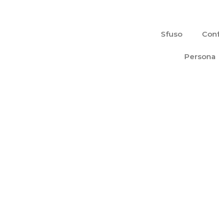
Vai
al
contenuto
Sfuso
Conf
Persona