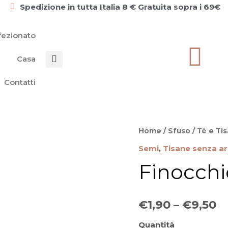
Spedizione in tutta Italia 8 € Gratuita sopra i 69€
ezionato
Casa
Cerca
Contatti
Finocchio
Home
/
Sfuso
/
Té e Ti
quantità
Semi
,
Tisane senza aro
Finocchi
€
1,90
–
€
9,50
Quantità