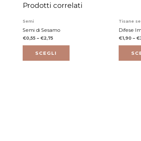
Prodotti correlati
Questo
Semi
Tisane sen
prodotto
Semi di Sesamo
Difese I
ha
€
0,55
–
€
2,75
€
1,90
–
€
più
varianti.
SCEGLI
SC
Le
opzioni
possono
essere
scelte
nella
pagina
del
prodotto