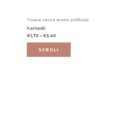
Questo
Tisane senza aromi artificiali
to
prodotto
Karkadè
ha
€
1,70
–
€
3,40
più
varianti.
SCEGLI
Le
opzioni
o
possono
essere
scelte
nella
pagina
del
to
prodotto