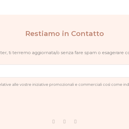
Restiamo in Contatto
letter, ti terremo aggiornata/o senza fare spam o esagerare 
relative alle vostre iniziative promozionali e commerciali così come ind
F
I
G
a
n
o