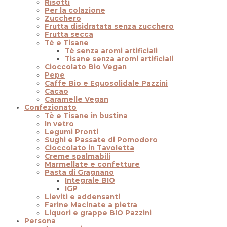
Risotti
Per la colazione
Zucchero
Frutta disidratata senza zucchero
Frutta secca
Té e Tisane
Tè senza aromi artificiali
Tisane senza aromi artificiali
Cioccolato Bio Vegan
Pepe
Caffe Bio e Equosolidale Pazzini
Cacao
Caramelle Vegan
Confezionato
Tè e Tisane in bustina
In vetro
Legumi Pronti
Sughi e Passate di Pomodoro
Cioccolato in Tavoletta
Creme spalmabili
Marmellate e confetture
Pasta di Gragnano
Integrale BIO
IGP
Lieviti e addensanti
Farine Macinate a pietra
Liquori e grappe BIO Pazzini
Persona