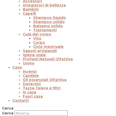
Accessori
Integratori di bellezza
Bambini
Capelli
Shampoo liquido
Shampoo solido
Balsamo solido
Trattamenti
Cura del corpo
Viso
Corpo
Ciclo mestruale
Saponi artigianali
Igiene orale
Profumi Naturali Olfattiva
Uomo
Casa
Incensi
Candele
Oli essenziali Olfattiva
Detersivi
Tazze,Teiere e filtri
In casa
Fuori casa
Contatti
Cerca
Cerca