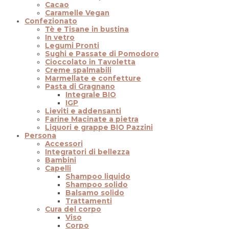
Cacao
Caramelle Vegan
Confezionato
Tè e Tisane in bustina
In vetro
Legumi Pronti
Sughi e Passate di Pomodoro
Cioccolato in Tavoletta
Creme spalmabili
Marmellate e confetture
Pasta di Gragnano
Integrale BIO
IGP
Lieviti e addensanti
Farine Macinate a pietra
Liquori e grappe BIO Pazzini
Persona
Accessori
Integratori di bellezza
Bambini
Capelli
Shampoo liquido
Shampoo solido
Balsamo solido
Trattamenti
Cura del corpo
Viso
Corpo