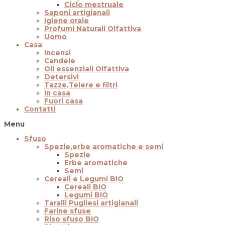
Ciclo mestruale
Saponi artigianali
Igiene orale
Profumi Naturali Olfattiva
Uomo
Casa
Incensi
Candele
Oli essenziali Olfattiva
Detersivi
Tazze,Teiere e filtri
In casa
Fuori casa
Contatti
Menu
Sfuso
Spezie,erbe aromatiche e semi
Spezie
Erbe aromatiche
Semi
Cereali e Legumi BIO
Cereali BIO
Legumi BIO
Taralli Pugliesi artigianali
Farine sfuse
Riso sfuso BIO