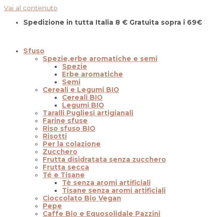
Vai al contenuto
Spedizione in tutta Italia 8 € Gratuita sopra i 69€
Sfuso
Spezie,erbe aromatiche e semi
Spezie
Erbe aromatiche
Semi
Cereali e Legumi BIO
Cereali BIO
Legumi BIO
Taralli Pugliesi artigianali
Farine sfuse
Riso sfuso BIO
Risotti
Per la colazione
Zucchero
Frutta disidratata senza zucchero
Frutta secca
Té e Tisane
Tè senza aromi artificiali
Tisane senza aromi artificiali
Cioccolato Bio Vegan
Pepe
Caffe Bio e Equosolidale Pazzini