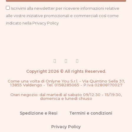
Privacy
Iscrivimi alla newsletter per ricevere informazioni relative
alle vostre iniziative promozionali e commerciali così come
indicato nella Privacy Policy
F
I
G
a
n
o
c
s
o
Copyright 2026 © All rights Reserved.
e
t
g
b
a
l
Come una volta di Onlyne You S.r.l. - Via Quintino Sella 37,
o
g
e
13855 Valdengo - Tel. 0158285065 - P.Iva 02808170027
o
r
k
a
Orari negozio: dal martedì al sabato 09/12:30 - 15/19:30,
-
m
domenica e lunedì chiuso
f
Spedizione e Resi
Termini e condizioni
Privacy Policy