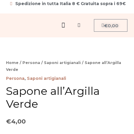
Vai
Spedizione in tutta Italia 8 € Gratuita sopra i 69€
al
contenuto
Menu
Carrello
€
0,00
Cerca
Home
/
Persona
/
Saponi artigianali
/ Sapone all’Argilla
Verde
Persona
,
Saponi artigianali
Sapone all’Argilla
Verde
€
4,00