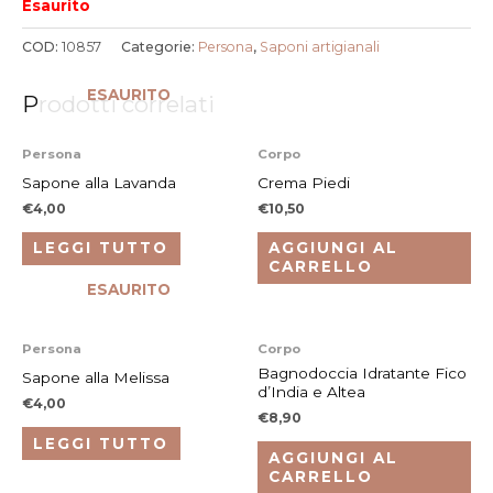
Esaurito
COD:
10857
Categorie:
Persona
,
Saponi artigianali
ESAURITO
Prodotti correlati
Persona
Corpo
Sapone alla Lavanda
Crema Piedi
€
4,00
€
10,50
LEGGI TUTTO
AGGIUNGI AL
CARRELLO
ESAURITO
Persona
Corpo
Bagnodoccia Idratante Fico
Sapone alla Melissa
d’India e Altea
€
4,00
€
8,90
LEGGI TUTTO
AGGIUNGI AL
CARRELLO