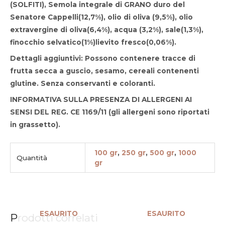
(SOLFITI), Semola integrale di
GRANO
duro del
Senatore Cappelli(12,7%), olio di oliva (9,5%), olio
extravergine di oliva(6,4%), acqua (3,2%), sale(1,3%),
finocchio selvatico(1%)lievito fresco(0,06%).
Dettagli aggiuntivi
: Possono contenere tracce di
frutta secca a guscio, sesamo, cereali contenenti
glutine. Senza conservanti e coloranti.
INFORMATIVA SULLA PRESENZA DI ALLERGENI AI
SENSI DEL REG. CE 1169/11 (gli allergeni sono riportati
in grassetto).
100 gr
,
250 gr
,
500 gr
,
1000
Quantità
gr
ESAURITO
ESAURITO
Prodotti correlati