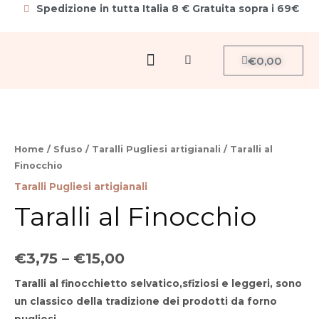
Vai
Spedizione in tutta Italia 8 € Gratuita sopra i 69€
al
contenuto
Menu
Carrello
€
0,00
Cerca
Taralli
al
Finocchio
Home
/
Sfuso
/
Taralli Pugliesi artigianali
/ Taralli al
quantità
Finocchio
Taralli Pugliesi artigianali
Taralli al Finocchio
€
3,75
–
€
15,00
Taralli al finocchietto selvatico,sfiziosi e leggeri, sono
un classico della tradizione dei prodotti da forno