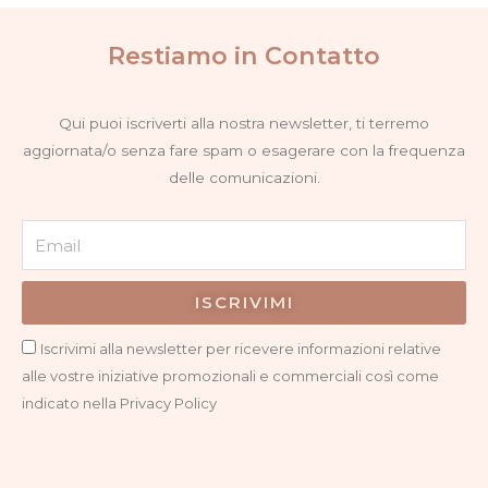
pagina
pagina
del
del
Restiamo in Contatto
prodotto
prodotto
Qui puoi iscriverti alla nostra newsletter, ti terremo
aggiornata/o senza fare spam o esagerare con la frequenza
delle comunicazioni.
Email
ISCRIVIMI
Privacy
Iscrivimi alla newsletter per ricevere informazioni relative
alle vostre iniziative promozionali e commerciali così come
indicato nella Privacy Policy