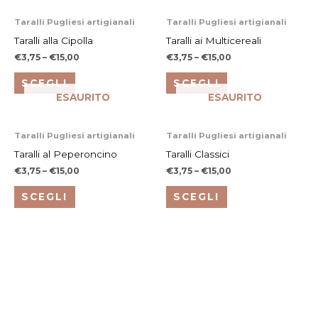
Questo
Questo
Taralli Pugliesi artigianali
Taralli Pugliesi artigianali
prodotto
prodotto
Taralli alla Cipolla
Taralli ai Multicereali
ha
ha
€
3,75
–
€
15,00
€
3,75
–
€
15,00
più
più
SCEGLI
SCEGLI
varianti.
varianti.
ESAURITO
ESAURITO
Le
Le
opzioni
opzioni
Questo
Questo
Taralli Pugliesi artigianali
Taralli Pugliesi artigianali
possono
possono
prodotto
prodotto
Taralli al Peperoncino
Taralli Classici
essere
essere
ha
ha
€
3,75
–
€
15,00
€
3,75
–
€
15,00
scelte
scelte
più
più
nella
nella
SCEGLI
SCEGLI
varianti.
varianti.
pagina
pagina
Le
Le
del
del
opzioni
opzioni
prodotto
prodotto
possono
possono
essere
essere
scelte
scelte
nella
nella