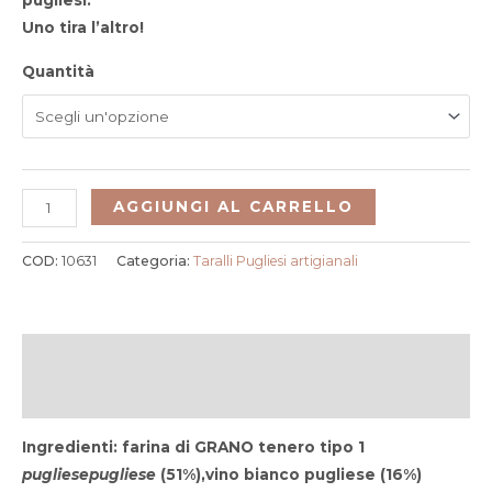
pugliesi.
Uno tira l’altro!
Quantità
AGGIUNGI AL CARRELLO
COD:
10631
Categoria:
Taralli Pugliesi artigianali
Descrizione
Informazioni aggiuntive
Ingredienti:
farina di
GRANO
tenero tipo 1
pugliese
pugliese
(51%),vino bianco pugliese (16%)