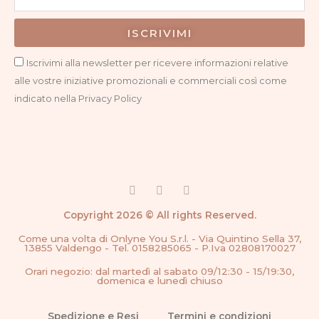
ISCRIVIMI
Privacy
Iscrivimi alla newsletter per ricevere informazioni relative
alle vostre iniziative promozionali e commerciali così come
indicato nella Privacy Policy
F
I
G
a
n
o
c
s
o
Copyright 2026 © All rights Reserved.
e
t
g
b
a
l
Come una volta di Onlyne You S.r.l. - Via Quintino Sella 37,
o
g
e
13855 Valdengo - Tel. 0158285065 - P.Iva 02808170027
o
r
k
a
Orari negozio: dal martedì al sabato 09/12:30 - 15/19:30,
-
m
domenica e lunedì chiuso
f
Spedizione e Resi
Termini e condizioni