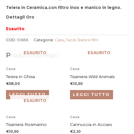
Teiera in Ceramica,con filtro inox e manico in legno.
Dettagli Oro
Esaurito
COD:
10688
Categorie:
Casa
,
Tazze,Teiere e filtri
ESAURITO
ESAURITO
Prodotti correlati
Casa
Casa
Teiera in Ghisa
Tisaniera Wild Animals
€
58,00
€
10,50
LEGGI TUTTO
LEGGI TUTTO
ESAURITO
Casa
Casa
Tisaniera Rosmarino
Cannuccia in Acciaio
€
10,50
€
2,10