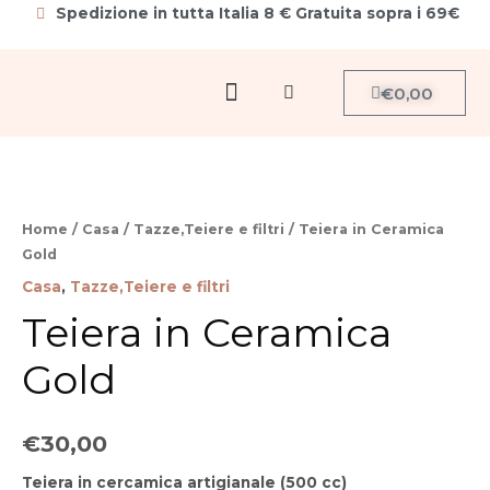
Vai
Spedizione in tutta Italia 8 € Gratuita sopra i 69€
al
contenuto
Menu
Carrello
€
0,00
Cerca
Home
/
Casa
/
Tazze,Teiere e filtri
/ Teiera in Ceramica
Gold
Casa
,
Tazze,Teiere e filtri
Teiera in Ceramica
Gold
€
30,00
Teiera in cercamica artigianale (500 cc)