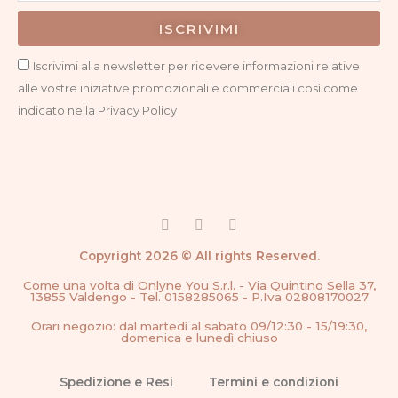
ISCRIVIMI
Privacy
Iscrivimi alla newsletter per ricevere informazioni relative
alle vostre iniziative promozionali e commerciali così come
indicato nella Privacy Policy
F
I
G
a
n
o
c
s
o
Copyright 2026 © All rights Reserved.
e
t
g
b
a
l
Come una volta di Onlyne You S.r.l. - Via Quintino Sella 37,
o
g
e
13855 Valdengo - Tel. 0158285065 - P.Iva 02808170027
o
r
k
a
Orari negozio: dal martedì al sabato 09/12:30 - 15/19:30,
-
m
domenica e lunedì chiuso
f
Spedizione e Resi
Termini e condizioni