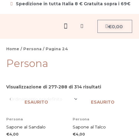
Vai
Spedizione in tutta Italia 8 € Gratuita sopra i 69€
al
contenuto
Menu
Carrello
€
0,00
Cerca
Home
/
Persona
/ Pagina 24
Persona
Visualizzazione di 277-288 di 314 risultati
ESAURITO
ESAURITO
Persona
Persona
Sapone al Sandalo
Sapone al Talco
€
4,00
€
4,00