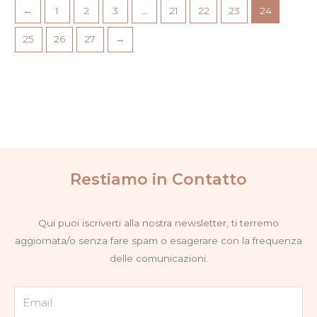
←
1
2
3
…
21
22
23
24
25
26
27
→
Restiamo in Contatto
Qui puoi iscriverti alla nostra newsletter, ti terremo
aggiornata/o senza fare spam o esagerare con la frequenza
delle comunicazioni.
Email