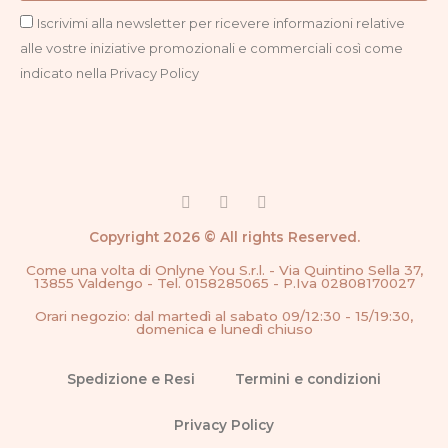
Privacy
Iscrivimi alla newsletter per ricevere informazioni relative
alle vostre iniziative promozionali e commerciali così come
indicato nella Privacy Policy
F
I
G
a
n
o
c
s
o
Copyright 2026 © All rights Reserved.
e
t
g
b
a
l
Come una volta di Onlyne You S.r.l. - Via Quintino Sella 37,
o
g
e
13855 Valdengo - Tel. 0158285065 - P.Iva 02808170027
o
r
k
a
Orari negozio: dal martedì al sabato 09/12:30 - 15/19:30,
-
m
domenica e lunedì chiuso
f
Spedizione e Resi
Termini e condizioni
Privacy Policy