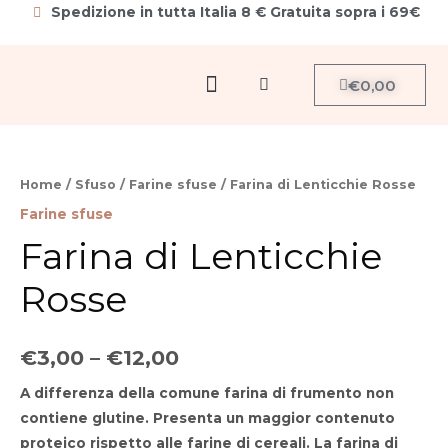
Vai
Spedizione in tutta Italia 8 € Gratuita sopra i 69€
al
contenuto
Menu
Carrello
€
0,00
Cerca
Farina
di
Home
/
Sfuso
/
Farine sfuse
/ Farina di Lenticchie Rosse
Lenticchie
Farine sfuse
Rosse
Farina di Lenticchie
quantità
Rosse
€
3,00
–
€
12,00
A differenza della comune farina di frumento
non
contiene glutine
. Presenta un
maggior contenuto
proteico
rispetto alle farine di cereali. La farina di