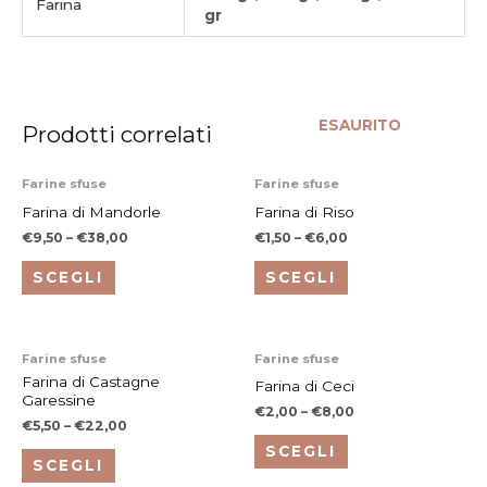
Farina
gr
ESAURITO
Prodotti correlati
Questo
Questo
Farine sfuse
Farine sfuse
prodotto
prodotto
Farina di Mandorle
Farina di Riso
ha
ha
€
9,50
–
€
38,00
€
1,50
–
€
6,00
più
più
SCEGLI
SCEGLI
varianti.
varianti.
Le
Le
opzioni
opzioni
Questo
Questo
Farine sfuse
Farine sfuse
possono
possono
prodotto
prodotto
Farina di Castagne
Farina di Ceci
essere
essere
Garessine
ha
ha
€
2,00
–
€
8,00
scelte
scelte
€
5,50
–
€
22,00
più
più
nella
nella
SCEGLI
varianti.
varianti.
SCEGLI
pagina
pagina
Le
Le