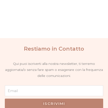
del
del
opzioni
opzioni
prodotto
prodotto
possono
possono
essere
essere
scelte
scelte
nella
nella
pagina
pagina
del
del
Restiamo in Contatto
prodotto
prodotto
Qui puoi iscriverti alla nostra newsletter, ti terremo
aggiornata/o senza fare spam o esagerare con la frequenza
delle comunicazioni.
Email
ISCRIVIMI