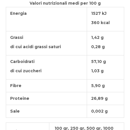
Valori nutrizionali medi per 100 g
Energia
1527 kJ
360 kcal
Grassi
1,42 g
di cui acidi grassi saturi
0,28 g
Carboidrati
57,10 g
di cui zuccheri
1,03 g
Fibre
5,90 g
Proteine
26,89 g
Sale
0,002 g
100 gr, 250 gr, 500 gr, 1000